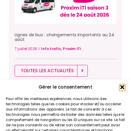
Lignes de bus : changements importants au 24
août
7 juillet 2026
I
Info trafic
,
Proxim iTi
TOUTES LES ACTUALITÉS
Gérer le consentement
Pour offrir les meilleures expériences, nous utilisons des
>
Vos déplacements
technologies telles que les cookies pour stocker et/ou accéder
aux informations des appareils. Le fait de consentir à ces
> Tarifs & Abonnements
technologies nous permettra de traiter des données telles que le
> Nos actualités
comportement de navigation ou les ID uniques sur ce site. Le fait
> Nos solutions
de ne pas consentir ou de retirer son consentement peut avoir
un effet négatif sur certaines caractéristiques et fonctions.