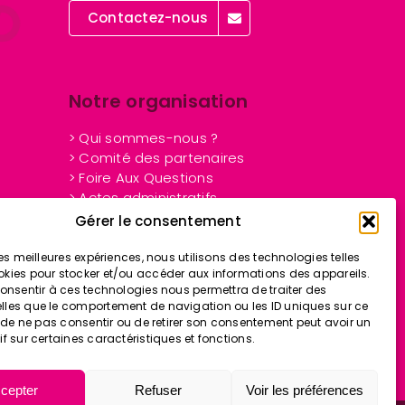
Contactez-nous
Notre organisation
> Qui sommes-nous ?
> Comité des partenaires
> Foire Aux Questions
> Actes administratifs
> Offres d’emploi
Gérer le consentement
> Marchés publics
> CGVU
 les meilleures expériences, nous utilisons des technologies telles
okies pour stocker et/ou accéder aux informations des appareils.
> Mentions légales
 consentir à ces technologies nous permettra de traiter des
> Handicap
lles que le comportement de navigation ou les ID uniques sur ce
> Plan de site
it de ne pas consentir ou de retirer son consentement peut avoir un
if sur certaines caractéristiques et fonctions.
cepter
Refuser
Voir les préférences