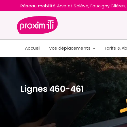
Skip
Réseau mobilité Arve et Salève, Faucigny Glières,
to
content
Accueil
Vos déplacements
Tarifs & 
Lignes 460-461