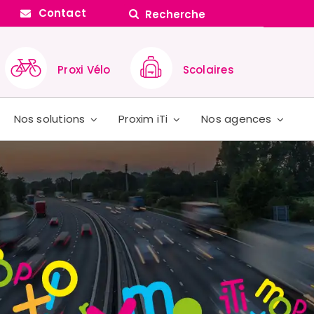
Search
Contact
for:
Proxi Vélo
Scolaires
Nos solutions
Proxim iTi
Nos agences