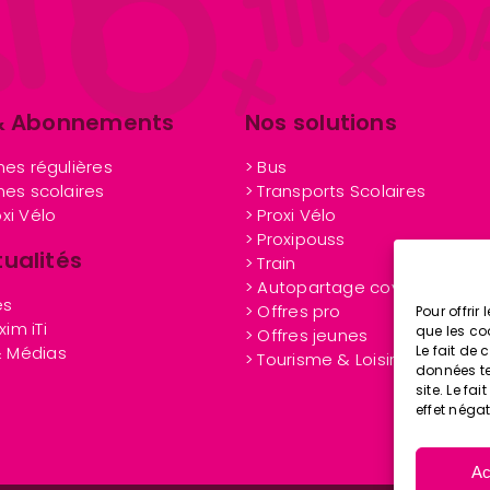
 & Abonnements
Nos solutions
gnes régulières
> Bus
gnes scolaires
> Transports Scolaires
oxi Vélo
> Proxi Vélo
> Proxipouss
ualités
> Train
> Autopartage covoiturage
és
> Offres pro
Pour offrir
xim iTi
que les co
> Offres jeu
nes
Le fait de
& Médias
> Tourisme & Loisirs
données te
site. Le fa
effet négat
Ac