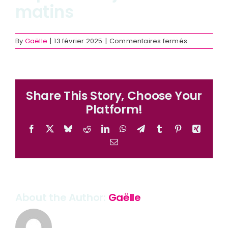
matins
Nos agences
sur
By
Gaëlle
|
13 février 2025
|
Commentaires fermés
[330-
360-
380-
440-
470]
Share This Story, Choose Your
Arrêt
Platform!
Grenette
déplacé
les
Facebook
X
Bluesky
Reddit
LinkedIn
WhatsApp
Telegram
Tumblr
Pinterest
Xing
jeudis
Email
matins
About the Author:
Gaëlle