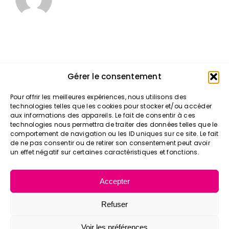
Gérer le consentement
Pour offrir les meilleures expériences, nous utilisons des
>
Vos déplacements
technologies telles que les cookies pour stocker et/ou accéder
aux informations des appareils. Le fait de consentir à ces
> Tarifs & Abonnements
technologies nous permettra de traiter des données telles que le
> Nos actualités
comportement de navigation ou les ID uniques sur ce site. Le fait
> Nos solutions
de ne pas consentir ou de retirer son consentement peut avoir
un effet négatif sur certaines caractéristiques et fonctions.
> Notre organisation
> Nos agences
Accepter
Refuser
Voir les préférences