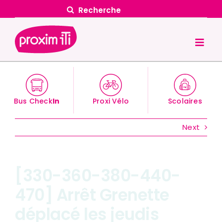
Skip
Search
to
for:
content
Togg
Navig
Accueil
Vos déplacements
Bus Check
In
Proxi Vélo
Scolaires
Tarifs & Abonnements
Next
Actualités
Transports scolaires
[330-360-380-440-
470] Arrêt Grenette
Nos solutions
déplacé les jeudis
Proxim iTi