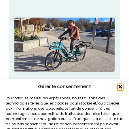
Proxi Vélo s’agrandit : inauguration d’un
Gérer le consentement
nouveau point de location
19 février 2024
I
Proxi Vélo
Pour offrir les meilleures expériences, nous utilisons des
technologies telles que les cookies pour stocker et/ou accéder
aux informations des appareils. Le fait de consentir à ces
technologies nous permettra de traiter des données telles que le
TOUTES LES ACTUALITÉS
comportement de navigation ou les ID uniques sur ce site. Le fait
de ne pas consentir ou de retirer son consentement peut avoir