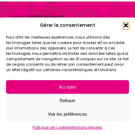
Nos agences
>
Vos déplacements
> Tarifs & Abonnements
Gérer le consentement
> Nos actualités
Pour offrir les meilleures expériences, nous utilisons des
> Nos solutions
technologies telles que les cookies pour stocker et/ou accéder
> Notre organisation
aux informations des appareils. Le fait de consentir à ces
technologies nous permettra de traiter des données telles que le
> Nos agences
comportement de navigation ou les ID uniques sur ce site. Le fait
de ne pas consentir ou de retirer son consentement peut avoir
un effet négatif sur certaines caractéristiques et fonctions.
Accepter
© Proxim iTi • Réseau mobilité Arve et Salève, Faucigny
Glières, le Pays Rochois et les Quatre Rivières •
Refuser
Voir les préférences
Politique de cookies
Mentions légales