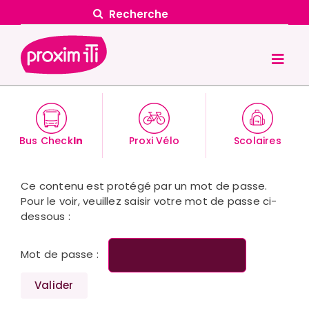
Skip
Search
to
for:
content
Togg
Navig
Accueil
Vos déplacements
Bus Check
In
Proxi Vélo
Scolaires
Tarifs & Abonnements
Ce contenu est protégé par un mot de passe.
Actualités
Pour le voir, veuillez saisir votre mot de passe ci-
dessous :
Transports scolaires
Mot de passe :
Nos solutions
Proxim iTi