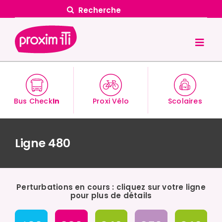
Skip
Search
to
for:
content
Togg
Navig
Accueil
Vos déplacements
Bus Check
In
Proxi Vélo
Scolaires
Tarifs & Abonnements
Ligne 480
Actualités
Transports scolaires
Perturbations en cours : cliquez sur votre ligne
Nos solutions
pour plus de détails
Proxim iTi