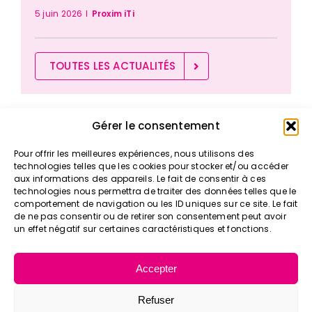
5 juin 2026
I
Proxim iTi
TOUTES LES ACTUALITÉS
Gérer le consentement
Pour offrir les meilleures expériences, nous utilisons des
>
Vos déplacements
technologies telles que les cookies pour stocker et/ou accéder
aux informations des appareils. Le fait de consentir à ces
> Tarifs & Abonnements
technologies nous permettra de traiter des données telles que le
> Nos actualités
comportement de navigation ou les ID uniques sur ce site. Le fait
> Nos solutions
de ne pas consentir ou de retirer son consentement peut avoir
un effet négatif sur certaines caractéristiques et fonctions.
> Notre organisation
> Nos agences
Accepter
Refuser